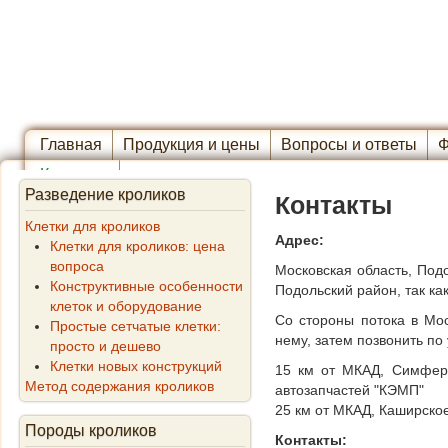
Главная
Продукция и цены
Вопросы и ответы
Ф
Контакты
Разведение кроликов
Контакты
Клетки для кроликов
Адрес:
Клетки для кроликов: цена
вопроса
Московская область, Подо
Конструктивные особенности
Подольский район, так как
клеток и оборудование
Со стороны потока в Мос
Простые сетчатые клетки:
нему, затем позвонить по
просто и дешево
Клетки новых конструкций
15 км от МКАД, Симферо
Метод содержания кроликов
автозапчастей "КЭМП"
25 км от МКАД, Каширско
Породы кроликов
Контакты: